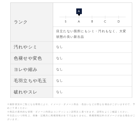
A
ランク
S
A
B
C
D
目立たない箇所にもシミ・汚れもなく、大変
状態の良い新古品
汚れやシミ
なし
色褪せや変色
なし
ヨレや縮み
なし
毛羽立ちや毛玉
なし
破れやスレ
なし
※撮影状況やご覧になる環境により、イメージ・ダメージ具合・色合いなどが異なる場合がございますので、予
めご了承ください
※商品の基本的な状態・ダメージ内容はコンディション説明文に基づきます。説明をよくご確認ください。
中古品という特性上、画像・記載共に掲載情報が全てではありません。掲載情報以外のダメージがある場合がご
ざいます。