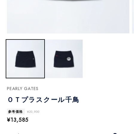
モ
ー
ダ
ル
で
メ
デ
ィ
ア
(1)
(
PEARLY GATES
を
開
ＯＴプラスクール千鳥
く
参考価格
¥20,900
セ
¥13,585
ー
ル