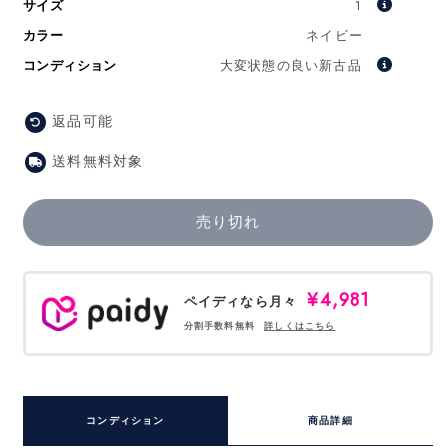
サイズ
1
価
カラー
ネイビー
格
コンディション
大変状態の良い新古品
返品可能
送料無料対象
売り切れ
¥4,981
ペイディなら月々
分割手数料無料
詳しくはこちら
コンディション
商品詳細