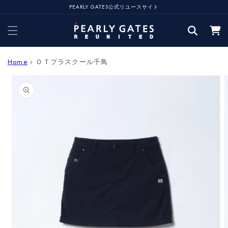
コンテ
PEARLY GATES公式リユースサイト
ンツに
カ
進む
ー
ト
Home
›
ＯＴプラスクール千鳥
商品情
報にス
キップ