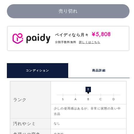
売り切れ
¥5,808
ペイディなら月々
分割手数料無料
詳しくはこちら
コンディション
商品詳細
B
ランク
S
A
B
C
D
少しの使用感はあるが、非常に状態の良い中
古品
汚れやシミ
なし