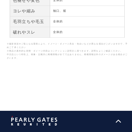
色褪せや変色
全体的
ヨレや縮み
袖口、裾
毛羽立ちや毛玉
全体的
破れやスレ
全体的
※撮影状況やご覧になる環境により、イメージ・ダメージ具合・色合いなどが異なる場合がございますので、予
めご了承ください
※商品の基本的な状態・ダメージ内容はコンディション説明文に基づきます。説明をよくご確認ください。
中古品という特性上、画像・記載共に掲載情報が全てではありません。掲載情報以外のダメージがある場合がご
ざいます。