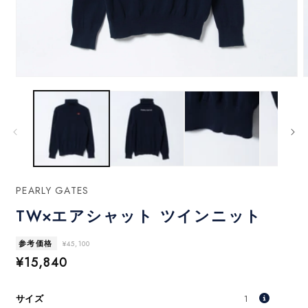
モ
ー
ダ
ル
で
メ
デ
ィ
ア
PEARLY GATES
(1)
(
を
TW×エアシャット ツインニット
開
く
参考価格
¥45,100
セ
¥15,840
ー
ル
サイズ
1