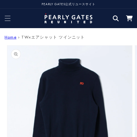
コンテ
PEARLY GATES公式リユースサイト
ンツに
カ
進む
ー
ト
Home
›
TW×エアシャット ツインニット
商品情
報にス
キップ