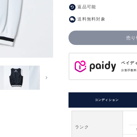
返品可能
送料無料対象
売り
ペイデ
分割手数
コンディション
ランク