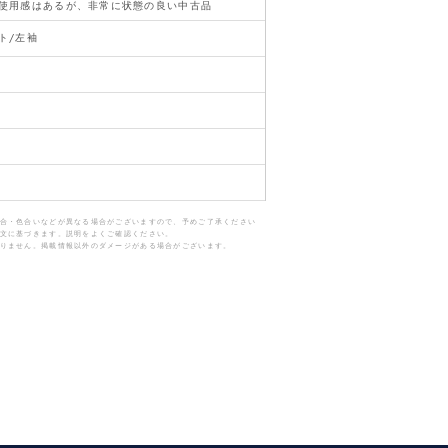
使用感はあるが、非常に状態の良い中古品
ト/左袖
合・色合いなどが異なる場合がございますので、予めご了承ください
文に基づきます。説明をよくご確認ください。
りません。掲載情報以外のダメージがある場合がございます。