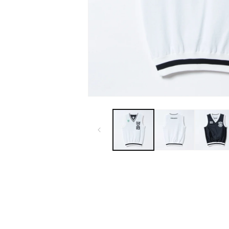
モ
ー
ダ
ル
で
メ
デ
ィ
ア
(1)
を
開
く