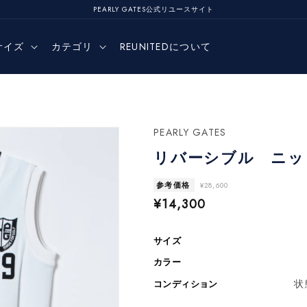
PEARLY GATES公式リユースサイト
サイズ
カテゴリ
REUNITEDについて
PEARLY GATES
リバーシブル ニッ
参考価格
¥28,600
セ
¥14,300
ー
ル
サイズ
価
カラー
格
状
コンディション