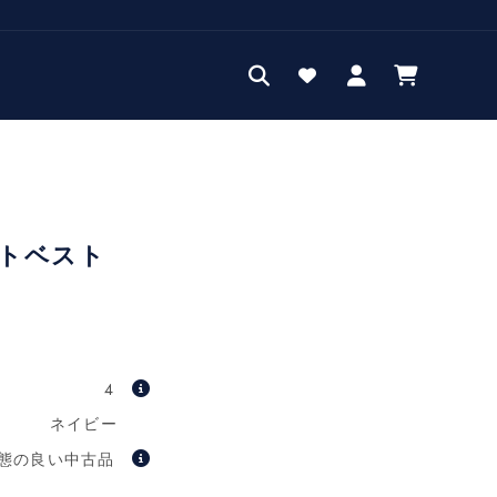
ロ
カ
グ
ー
イ
ト
ン
トベスト
4
ネイビー
態の良い中古品