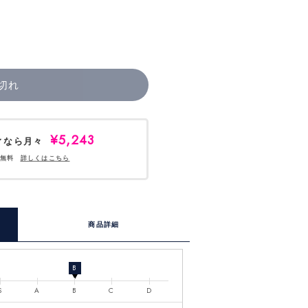
切れ
¥5,243
ィなら月々
料無料
詳しくはこちら
商品詳細
B
S
A
B
C
D