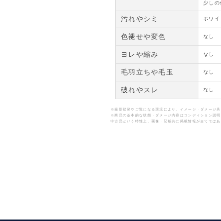
少しの
汚れやシミ
ホワイ
色褪せや変色
なし
ヨレや縮み
なし
毛羽立ちや毛玉
なし
破れやスレ
なし
※撮影状況やご覧になる環境により、イメージ・ダメージ具
※商品の基本的な状態・ダメージ内容はコンディション説明
中古品という特性上、画像・記載共に掲載情報が全てではあ