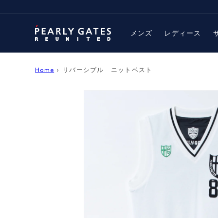
コンテ
ンツに
進む
メンズ
レディース
Home
›
リバーシブル ニットベスト
商品情
報にス
キップ