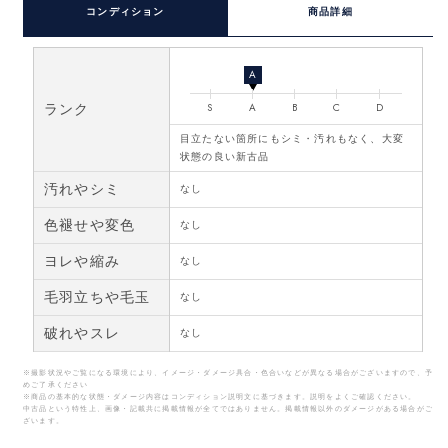
コンディション
商品詳細
A
ランク
S
A
B
C
D
目立たない箇所にもシミ・汚れもなく、大変
状態の良い新古品
汚れやシミ
なし
色褪せや変色
なし
ヨレや縮み
なし
毛羽立ちや毛玉
なし
破れやスレ
なし
※撮影状況やご覧になる環境により、イメージ・ダメージ具合・色合いなどが異なる場合がございますので、予
めご了承ください
※商品の基本的な状態・ダメージ内容はコンディション説明文に基づきます。説明をよくご確認ください。
中古品という特性上、画像・記載共に掲載情報が全てではありません。掲載情報以外のダメージがある場合がご
ざいます。