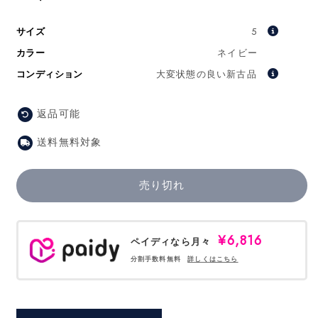
ー
ル
サイズ
5
価
カラー
ネイビー
格
コンディション
大変状態の良い新古品
返品可能
送料無料対象
売り切れ
¥6,816
ペイディなら月々
分割手数料無料
詳しくはこちら