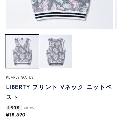
モ
ー
ダ
ル
で
メ
デ
ィ
ア
(1)
(
PEARLY GATES
を
開
LIBERTY プリント Vネック ニットベ
く
スト
参考価格
¥28,600
セ
¥18,590