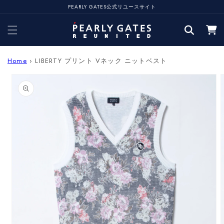
コンテ
PEARLY GATES公式リユースサイト
ンツに
カ
進む
ー
ト
Home
›
LIBERTY プリント Vネック ニットベスト
商品情
報にス
キップ